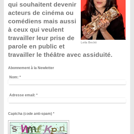
qui souhaitent devenir
acteurs de
cin
é
ma ou
com
é
diens mais aussi
à ceux qui veulent
travailler leur prise de
Leila Beckti
parole en public et
travailler le théâtre avec assiduité.
Abonnement à la Newletter
Nom:
*
Adresse email:
*
Captcha (code anti-spam) *